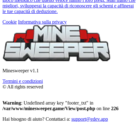
gioco metodico che quello veloce hanno i loro pregi. Man mano che
migliori, svilupperai la capacità di riconoscere gli schemi e affinerai
le tue capacità di deduzione.
Cookie
Informativa sulla privacy
Minesweeper v1.1
Termini e condizioni
© All rights reserved
Warning
: Undefined array key "footer_txt" in
/var/www/minesweeper.game/View/post.php
on line
226
Hai bisogno di aiuto? Contattaci a:
support@edev.app