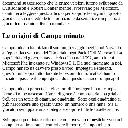
documenti suggeriscono che le prime versioni furono sviluppate da
Curt Johnson e Robert Donner mentre lavoravano per Microsoft.
Continua a leggere questo articolo per scoprire le origini di questo
gioco e la sua incredibile trasformazione da semplice rompicapo a
gioco riconosciuto a livello mondiale.
Le origini di Campo minato
Campo minato ha iniziato il suo lungo viaggio negli anni Novanta,
all’epoca faceva parte del “Entertainment Pack 1” di Microsoft. La
popolarità del gioco, tuttavia, è decollata nel 1992, anno in cui
Microsoft l’ha integrato su Windows 3.1. Da quel momento in poi,
Campo minato ha davvero preso il volo. Impiegati e studenti,
quest’ultimi soprattutto durante le lezioni di informatica, hanno
iniziato a passare il tempo giocando a questo classico rompicapo!
Campo minato permette ai giocatori di immergersi in un campo
pieno di mine nascoste. L'area di gioco è composta da una griglia
9x9, per un totale di ottantuno quadratini. Sotto ogni quadratino si
può nascondere uno spazio vuoto, un numero o una mina. Sta ai
giocatori sviluppare una strategia e scoprire tutte le caselle sicure.
Sviluppato per aiutare coloro che non avevano dimestichezza con il
computer ad imparare a controllare il mouse, Campo minato