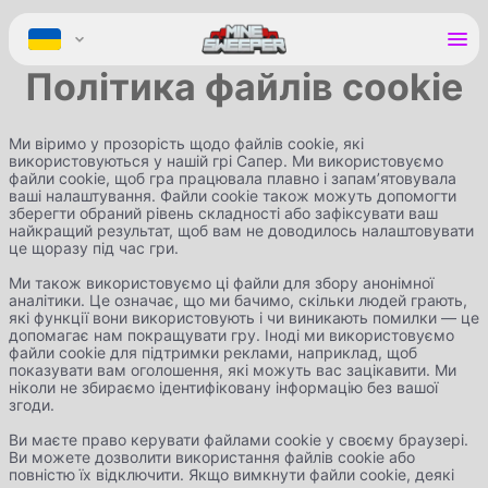
Політика файлів cookie
EN
UA
DE
Ми віримо у прозорість щодо файлів cookie, які
Home
використовуються у нашій грі Сапер. Ми використовуємо
ES
файли cookie, щоб гра працювала плавно і запам’ятовувала
FR
ваші налаштування. Файли cookie також можуть допомогти
Guides
зберегти обраний рівень складності або зафіксувати ваш
IT
найкращий результат, щоб вам не доводилось налаштовувати
PT
це щоразу під час гри.
RU
Ми також використовуємо ці файли для збору анонімної
AR
аналітики. Це означає, що ми бачимо, скільки людей грають,
які функції вони використовують і чи виникають помилки — це
допомагає нам покращувати гру. Іноді ми використовуємо
файли cookie для підтримки реклами, наприклад, щоб
показувати вам оголошення, які можуть вас зацікавити. Ми
ніколи не збираємо ідентифіковану інформацію без вашої
згоди.
Ви маєте право керувати файлами cookie у своєму браузері.
Ви можете дозволити використання файлів cookie або
повністю їх відключити. Якщо вимкнути файли cookie, деякі