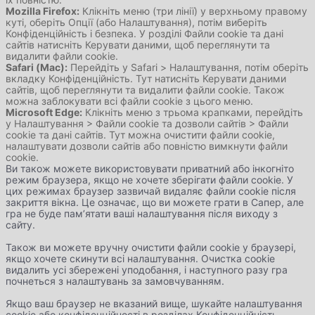
Mozilla Firefox:
Клікніть меню (три лінії) у верхньому правому
куті, оберіть Опції (або Налаштування), потім виберіть
Конфіденційність і безпека. У розділі Файли cookie та дані
сайтів натисніть Керувати даними, щоб переглянути та
видалити файли cookie.
Safari (Mac):
Перейдіть у Safari > Налаштування, потім оберіть
вкладку Конфіденційність. Тут натисніть Керувати даними
сайтів, щоб переглянути та видалити файли cookie. Також
можна заблокувати всі файли cookie з цього меню.
Microsoft Edge:
Клікніть меню з трьома крапками, перейдіть
у Налаштування > Файли cookie та дозволи сайтів > Файли
cookie та дані сайтів. Тут можна очистити файли cookie,
налаштувати дозволи сайтів або повністю вимкнути файли
cookie.
Ви також можете використовувати приватний або інкогніто
режим браузера, якщо не хочете зберігати файли cookie. У
цих режимах браузер зазвичай видаляє файли cookie після
закриття вікна. Це означає, що ви можете грати в Сапер, але
гра не буде пам’ятати ваші налаштування після виходу з
сайту.
Також ви можете вручну очистити файли cookie у браузері,
якщо хочете скинути всі налаштування. Очистка cookie
видалить усі збережені уподобання, і наступного разу гра
почнеться з налаштувань за замовчуванням.
Якщо ваш браузер не вказаний вище, шукайте налаштування
cookie або конфіденційності в розділах Конфіденційність,