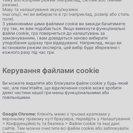
режим).
Мову та налаштування звуку/музики.
Інші опції, які ви вибираєте в грі (наприклад, розмір або стиль
поля).
З увімкненими цими файлами cookie ви завжди бачитимете
гру так, як вам подобається. Якщо вимкнути функціональні
файли cookie, гра повернеться до налаштувань за
замовчуванням, і вам доведеться заново вибирати
уподобання щоразу при відвідуванні. Наприклад, якщо ви
встановили режим експерта, цей вибір буде збережено і
кожного разу під час гри.
Керування файлами cookie
Ви можете видаляти або блокувати файли cookie у будь-який
час, але пам’ятайте, що відключення cookie може зробити
деякі частини нашої гри менш функціональними або
повільнішими.
Google Chrome:
Клікніть меню з трьома крапками у
верхньому правому куті браузера, перейдіть у Налаштування
> Конфіденційність та безпека > Файли cookie та інші дані
сайтів. Там можна очистити всі файли cookie або заблокувати
їх повністю.