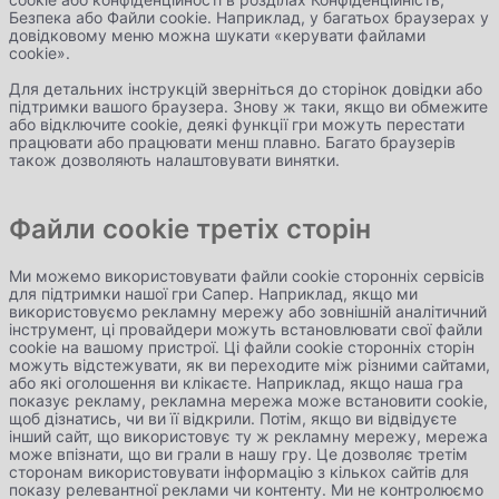
Безпека або Файли cookie. Наприклад, у багатьох браузерах у
довідковому меню можна шукати «керувати файлами
cookie».
Для детальних інструкцій зверніться до сторінок довідки або
підтримки вашого браузера. Знову ж таки, якщо ви обмежите
або відключите cookie, деякі функції гри можуть перестати
працювати або працювати менш плавно. Багато браузерів
також дозволяють налаштовувати винятки.
Файли cookie третіх сторін
Ми можемо використовувати файли cookie сторонніх сервісів
для підтримки нашої гри Сапер. Наприклад, якщо ми
використовуємо рекламну мережу або зовнішній аналітичний
інструмент, ці провайдери можуть встановлювати свої файли
cookie на вашому пристрої. Ці файли cookie сторонніх сторін
можуть відстежувати, як ви переходите між різними сайтами,
або які оголошення ви клікаєте. Наприклад, якщо наша гра
показує рекламу, рекламна мережа може встановити cookie,
щоб дізнатись, чи ви її відкрили. Потім, якщо ви відвідуєте
інший сайт, що використовує ту ж рекламну мережу, мережа
може впізнати, що ви грали в нашу гру. Це дозволяє третім
сторонам використовувати інформацію з кількох сайтів для
показу релевантної реклами чи контенту. Ми не контролюємо