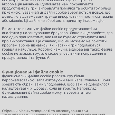
інформація анонімна і допомагає нам покращувати
продуктивність гри, виправляти помилки та робити гру більш
приємною. Зазвичай ці файли cookie зберігаються довше, що
дозволяє відстежувати тренди використання протягом тижнів
або місяців. Ці файли не зберігають приватну інформацію.
Ви можете вимкнути файли cookie продуктивності чи
аналітики у налаштуваннях браузера. Якщо ви це зробите, гра
все одно працюватиме, але ми не будемо отримувати дані
про використання. Це означає, що ми можемо не помітити
проблем або не дізнатись, які частини гри подобаються
гравцям найбільше. Коротко кажучи, відмова від таких файлів
cookie не зламає гру, але може уповільнити покращення її
продуктивності та функцій.
Функціональні файли cookie
Функціональні файли cookie роблять гру більш
персоналізованою, запам’ятовуючи ваші налаштування. Вони
зберігають обрані вами уподобання, щоб вам не доводилося
налаштовувати їх щоразу, коли ви граєте. Наприклад,
функціональні файли cookie можуть зберігати такі
налаштування:
Обраний рівень складності та налаштування гри.
Тему або колірний режим (наприклад, світлий або темний