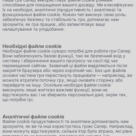
способами для покращення вашого досвіду. Ми класифікуємо
їх на необхідні, аналітичні (продуктивність і аналітика) та
функціональні файли cookie. Кожен тип виконує свою роль:
забезпечує безпеку та стабільність гри, допомагає нам
зрозуміти, як гра працює, або запам’ятовує ваші
налаштування та уподобання.
Необхідні файли cookie
Необхідні файли cookie суворо потрібні для роботи гри Сапер.
Вони забезпечують базові функції, такі як безпечний вхід у
систему і збереження вашого прогресу чи сесії під час
переміщення сайтом. Зазвичай ці файли видаляються після
закриття браузера або через короткий час. Без цих файлів
основні частини гри перестануть працювати — наприклад, ви
можете втратити поточну гру, якщо оновите сторінку або
перейдете на іншу. Оскільки необхідні файли cookie
виконують лише життєво важливі функції, вони не
відстежують вас і не збирають персональні дані, окрім тих,
що потрібні грі.
Аналітичні файли cookie
Файли cookie продуктивності та аналітики допомагають нам
зрозуміти, як ви та інші користуєтесь грою Сапер. Наприклад,
вони можуть відстежувати, скільки ігор було зіграно, які рівні
популярні та чи виникають помилки під час гри. Ця