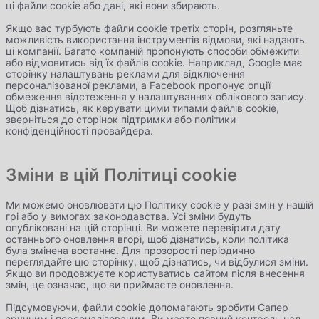
ці файли cookie або дані, які вони збирають.
Якщо вас турбують файли cookie третіх сторін, розгляньте
можливість використання інструментів відмови, які надають
ці компанії. Багато компаній пропонують способи обмежити
або відмовитись від їх файлів cookie. Наприклад, Google має
сторінку налаштувань реклами для відключення
персоналізованої реклами, а Facebook пропонує опції
обмеження відстеження у налаштуваннях облікового запису.
Щоб дізнатись, як керувати цими типами файлів cookie,
зверніться до сторінок підтримки або політики
конфіденційності провайдера.
Зміни в цій Політиці cookie
Ми можемо оновлювати цю Політику cookie у разі змін у нашій
грі або у вимогах законодавства. Усі зміни будуть
опубліковані на цій сторінці. Ви можете перевірити дату
останнього оновлення вгорі, щоб дізнатись, коли політика
була змінена востаннє. Для прозорості періодично
переглядайте цю сторінку, щоб дізнатись, чи відбулися зміни.
Якщо ви продовжуєте користуватись сайтом після внесення
змін, це означає, що ви приймаєте оновлення.
Підсумовуючи, файли cookie допомагають зробити Сапер
зручним і персоналізованим. Ви маєте повний контроль над