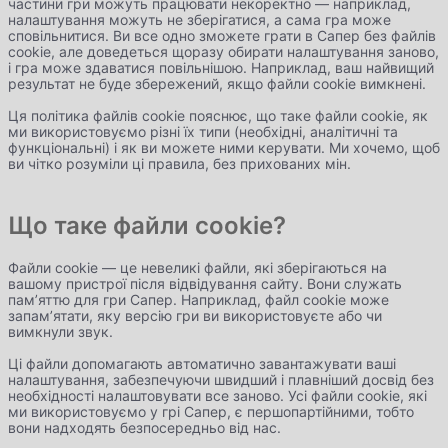
частини гри можуть працювати некоректно — наприклад,
налаштування можуть не зберігатися, а сама гра може
сповільнитися. Ви все одно зможете грати в Сапер без файлів
cookie, але доведеться щоразу обирати налаштування заново,
і гра може здаватися повільнішою. Наприклад, ваш найвищий
результат не буде збережений, якщо файли cookie вимкнені.
Ця політика файлів cookie пояснює, що таке файли cookie, як
ми використовуємо різні їх типи (необхідні, аналітичні та
функціональні) і як ви можете ними керувати. Ми хочемо, щоб
ви чітко розуміли ці правила, без прихованих мін.
Що таке файли cookie?
Файли cookie — це невеликі файли, які зберігаються на
вашому пристрої після відвідування сайту. Вони служать
пам’яттю для гри Сапер. Наприклад, файл cookie може
запам’ятати, яку версію гри ви використовуєте або чи
вимкнули звук.
Ці файли допомагають автоматично завантажувати ваші
налаштування, забезпечуючи швидший і плавніший досвід без
необхідності налаштовувати все заново. Усі файли cookie, які
ми використовуємо у грі Сапер, є першопартійними, тобто
вони надходять безпосередньо від нас.