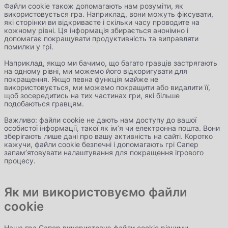
Файли cookie також допомагають нам розуміти, як
використовується гра. Наприклад, вони можуть фіксувати,
які сторінки ви відкриваєте і скільки часу проводите на
кожному рівні. Ця інформація збирається анонімно і
допомагає покращувати продуктивність та виправляти
помилки у грі.
Наприклад, якщо ми бачимо, що багато гравців застрягають
на одному рівні, ми можемо його відкоригувати для
покращення. Якщо певна функція майже не
використовується, ми можемо покращити або видалити її,
щоб зосередитись на тих частинах гри, які більше
подобаються гравцям.
Важливо: файли cookie не дають нам доступу до вашої
особистої інформації, такої як ім’я чи електронна пошта. Вони
зберігають лише дані про вашу активність на сайті. Коротко
кажучи, файли cookie безпечні і допомагають грі Сапер
запам’ятовувати налаштування для покращення ігрового
процесу.
Як ми використовуємо файли
cookie
Наша гра Сапер використовує файли cookie різними